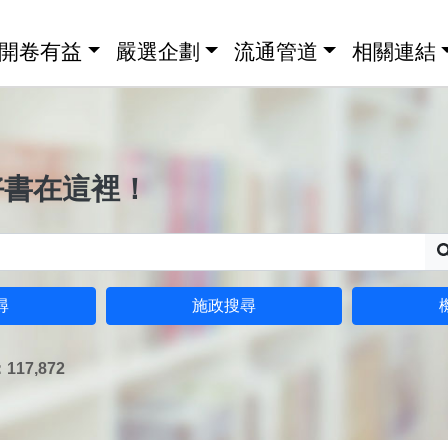
開卷有益
嚴選企劃
流通管道
相關連結
好書在這裡！
尋
施政搜尋
17,872