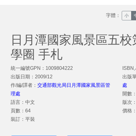
字體：
小
日月潭國家風景區五校
學圈 手札
統一編號GPN：1009804222
ISBN
出版日期：2009/12
出版
作/編/譯者：
交通部觀光局日月潭國家風景區管
處
理處
開數：
語言：中文
版次
頁數：64
價格：
裝訂：平裝