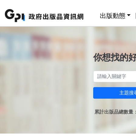
跳至主要內容區塊
:::
出版動態
你想找的
主題搜
累計出版品總數量：1