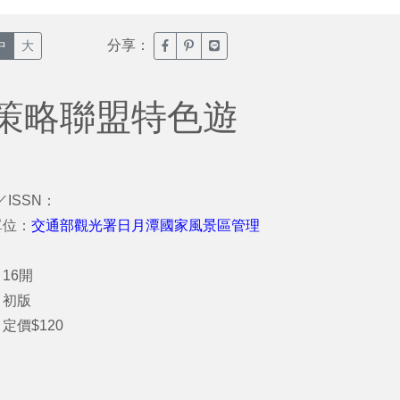
分享：
臉書分享(另開新視窗)
噗浪分享(另開新視窗)
Line分享(另開新視窗)
中
大
策略聯盟特色遊
／ISSN：
單位：
交通部觀光署日月潭國家風景區管理
16開
：初版
定價$120