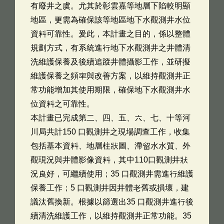
有廢井之虞。尤其於彰雲嘉等地層下陷較明顯
地區，更需為確保該等地區地下水觀測井水位
資料可靠性。爰此，本計畫之目的，係以整體
規劃方式，有系統進行地下水觀測井之井體清
洗維護保養及後續追蹤井體攝影工作，並研擬
維護保養之頻率與改善方案，以維持觀測井正
常功能增加其使用期限，確保地下水觀測井水
位資料之可靠性。
本計畫已完成第二、四、五、六、七、十等河
川局共計150 口觀測井之現場調查工作，收集
包括基本資料、地層柱狀圖、滯留水水質、外
觀現況與井體影像資料，其中110口觀測井狀
況良好，可繼續使用；35 口觀測井需進行維護
保養工作；5 口觀測井因井體老舊或損壞，建
議汰舊換新。根據以篩選出35 口觀測井進行後
續清洗維護工作，以維持觀測井正常功能。35