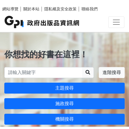
跳至主要內容區塊
網站導覽
│
關於本站
│
隱私權及安全政策
│
聯絡我們
你想找的好書在這裡！
搜尋
進階搜尋
主題搜尋
施政搜尋
機關搜尋