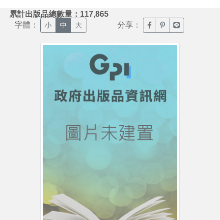
:::
累計出版品總數量：117,865
字體：
分享：
臉書分享(另開新視窗)
噗浪分享(另開新視
Line分享(另
小
中
大