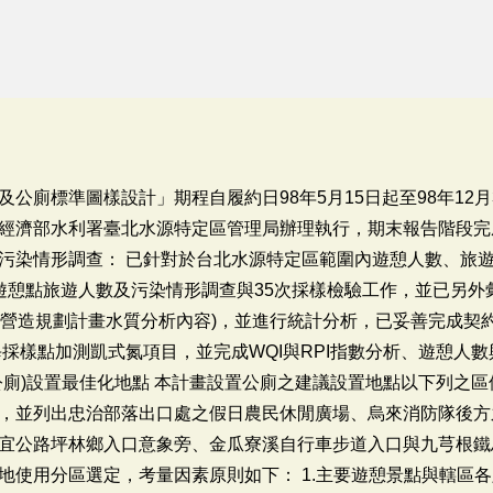
公廁標準圖樣設計」期程自履約日98年5月15日起至98年12月3
經濟部水利署臺北水源特定區管理局辦理執行，期末報告階段完
污染情形調查： 已針對於台北水源特定區範圍內遊憩人數、旅
遊憩點旅遊人數及污染情形調查與35次採樣檢驗工作，並已另外彙
體營造規劃計畫水質分析內容)，並進行統計分析，已妥善完成契
每採樣點加測凱式氮項目，並完成WQI與RPI指數分析、遊憩人
公廁)設置最佳化地點 本計畫設置公廁之建議設置地點以下列之
，並列出忠治部落出口處之假日農民休閒廣場、烏來消防隊後方
宜公路坪林鄉入口意象旁、金瓜寮溪自行車步道入口與九芎根鐵
使用分區選定，考量因素原則如下： 1.主要遊憩景點與轄區各露