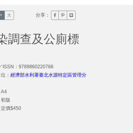
分享：
臉書分享(另開新視窗)
噗浪分享(另開新視窗)
Line分享(另開新視窗)
中
大
染調查及公廁標
／ISSN：9789860220766
單位：
經濟部水利署臺北水源特定區管理分
A4
：初版
定價$450