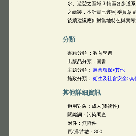
水、遊憩之區域 3.轄區各步
之繪製，本計畫已遵照 委員意
後續建議應針對當地特色與實際
分類
書籍分類 ：教育學習
出版品分類：圖書
主題分類：
農業環保>其他
施政分類：
衛生及社會安全>其
其他詳細資訊
適用對象：成人(學術性)
關鍵詞：污染調查
附件：無附件
頁/張/片數：300