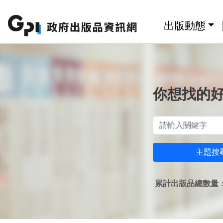
跳至主要內容區塊
:::
出版動態
你想找的
主題搜
累計出版品總數量：1