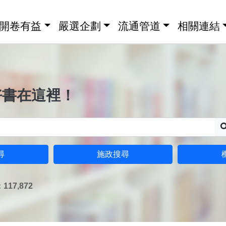
開卷有益
嚴選企劃
流通管道
相關連結
好書在這裡！
尋
施政搜尋
17,872