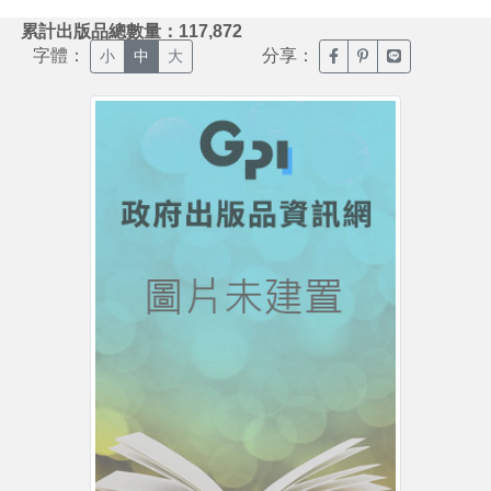
:::
累計出版品總數量：117,872
字體：
分享：
臉書分享(另開新視窗)
噗浪分享(另開新視
Line分享(另
小
中
大