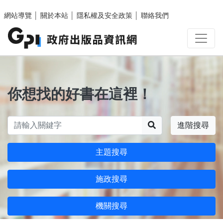
跳至主要內容區塊
網站導覽
│
關於本站
│
隱私權及安全政策
│
聯絡我們
你想找的好書在這裡！
搜尋
進階搜尋
主題搜尋
施政搜尋
機關搜尋