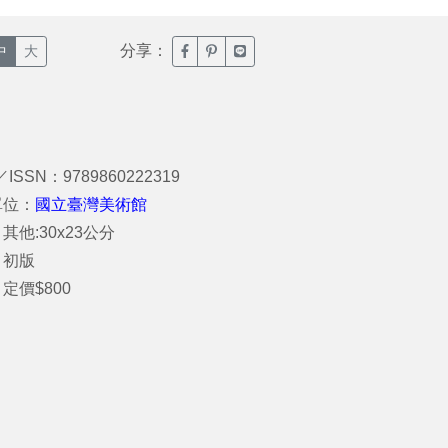
分享：
臉書分享(另開新視窗)
噗浪分享(另開新視窗)
Line分享(另開新視窗)
中
大
／ISSN：9789860222319
單位：
國立臺灣美術館
其他:30x23公分
：初版
定價$800