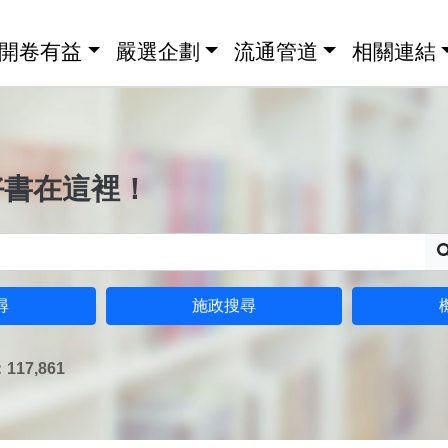
開卷有益
嚴選企劃
流通管道
相關連結
好書在這裡！
尋
施政搜尋
17,861