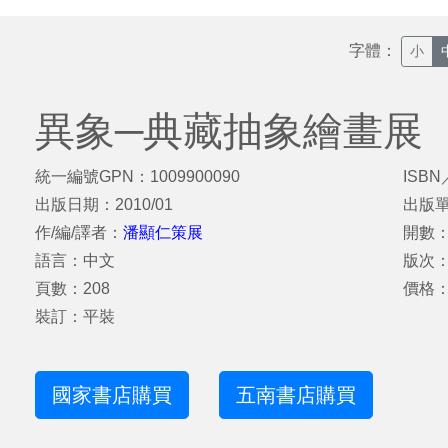
字體：
小
異象─典藏抽象繪畫展
統一編號GPN：1009900090
ISBN
出版日期：2010/01
出版
作/編/譯者：
潘顯仁策展
開數：
語言：中文
版次
頁數：208
價格：
裝訂：平裝
國家書店購買
五南書店購買