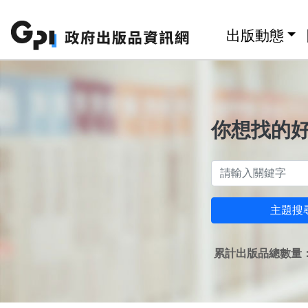
跳至主要內容區塊
:::
出版動態
你想找的
主題搜
累計出版品總數量：1