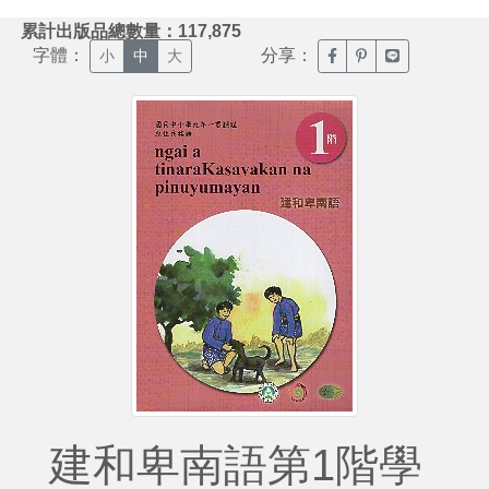
:::
累計出版品總數量：117,875
字體：
分享：
臉書分享(另開新視窗)
噗浪分享(另開新視
Line分享(另
小
中
大
建和卑南語第1階學