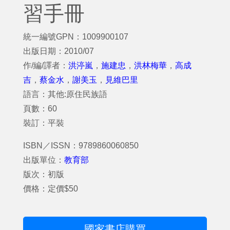
習手冊
統一編號GPN：1009900107
出版日期：2010/07
作/編/譯者：
洪渟嵐
，
施建忠
，
洪林梅華
，
高成
吉
，
蔡金水
，
謝美玉
，
見維巴里
語言：其他:原住民族語
頁數：60
裝訂：平裝
ISBN／ISSN：9789860060850
出版單位：
教育部
版次：初版
價格：定價$50
國家書店購買