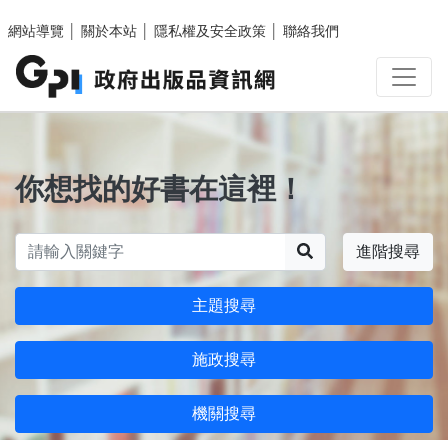
跳至主要內容區塊
網站導覽
│
關於本站
│
隱私權及安全政策
│
聯絡我們
你想找的好書在這裡！
搜尋
進階搜尋
主題搜尋
施政搜尋
機關搜尋