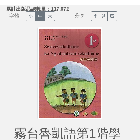
:::
累計出版品總數量：117,872
字體：
分享：
臉書分享(另開新視窗)
噗浪分享(另開新視
Line分享(另
小
中
大
霧台魯凱語第1階學