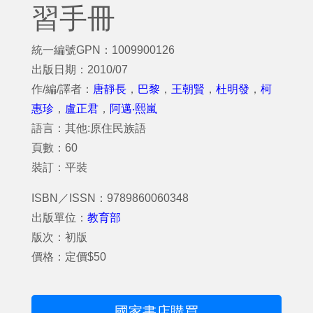
習手冊
統一編號GPN：1009900126
出版日期：2010/07
作/編/譯者：
唐靜長
，
巴黎
，
王朝賢
，
杜明發
，
柯
惠珍
，
盧正君
，
阿邁‧熙嵐
語言：其他:原住民族語
頁數：60
裝訂：平裝
ISBN／ISSN：9789860060348
出版單位：
教育部
版次：初版
價格：定價$50
國家書店購買