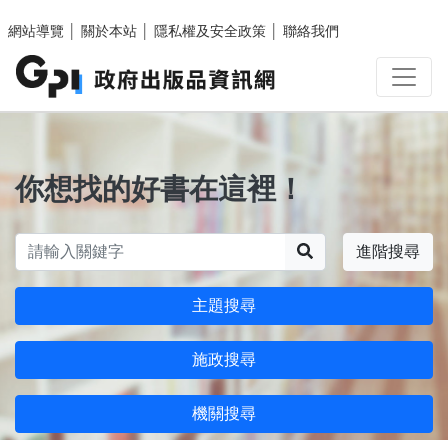
跳至主要內容區塊
網站導覽
│
關於本站
│
隱私權及安全政策
│
聯絡我們
你想找的好書在這裡！
搜尋
進階搜尋
主題搜尋
施政搜尋
機關搜尋