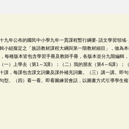
十九年公布的國民中小學九年一貫課程暫行綱要‧ 語文學習領域‧
輯小組擬定之「族語教材課程大綱與第一階教材細目」，做為本
本，每種版本皆包含學習手冊及教師手冊，各版本並分九階編輯
（一）上學去（第1～3課）；（二）我的朋友（第4～6課）；（
十課，每課包含課文詞彙及課外補充詞彙。（三）講一講。即句
句型。（四）看一看。即看圖練習會話，以圖畫方式引導學生複