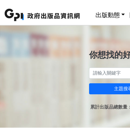
跳至主要內容區塊
:::
出版動態
你想找的
主題搜
累計出版品總數量：1