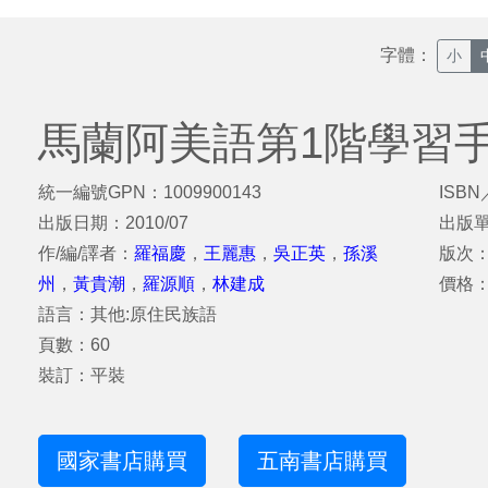
字體：
小
馬蘭阿美語第1階學習
統一編號GPN：1009900143
ISBN
出版日期：2010/07
出版
作/編/譯者：
羅福慶
，
王麗惠
，
吳正英
，
孫溪
版次
州
，
黃貴潮
，
羅源順
，
林建成
價格：
語言：其他:原住民族語
頁數：60
裝訂：平裝
國家書店購買
五南書店購買