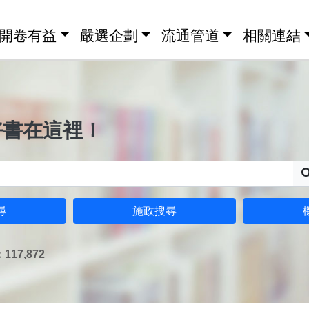
開卷有益
嚴選企劃
流通管道
相關連結
好書在這裡！
尋
施政搜尋
17,872