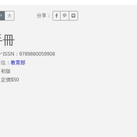
分享：
臉書分享(另開新視窗)
噗浪分享(另開新視窗)
Line分享(另開新視窗)
中
大
手冊
／ISSN：9789860059908
單位：
教育部
：初版
定價$50