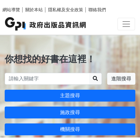
跳至主要內容區塊
網站導覽
│
關於本站
│
隱私權及安全政策
│
聯絡我們
你想找的好書在這裡！
搜尋
進階搜尋
主題搜尋
施政搜尋
機關搜尋