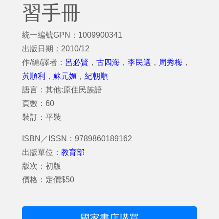
習手冊
統一編號GPN：1009900341
出版日期：2010/12
作/編/譯者：
呂必賢
，
古四海
，
李民選
，
周秀梅
，
黃順利
，
蘇元媚
，
紀朝順
語言：其他:原住民族語
頁數：60
裝訂：平裝
ISBN／ISSN：9789860189162
出版單位：
教育部
版次：初版
價格：定價$50
國家書店購買