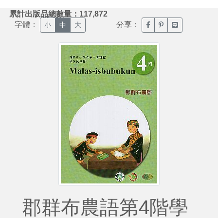
:::
累計出版品總數量：117,872
字體：
分享：
臉書分享(另開新視窗)
噗浪分享(另開新視
Line分享(另
小
中
大
郡群布農語第4階學