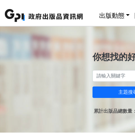
跳至主要內容區塊
:::
出版動態
你想找的
主題搜
累計出版品總數量：1