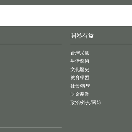
開卷有益
台灣采風
生活藝術
文化歷史
教育學習
社會/科學
財金產業
政治/外交/國防