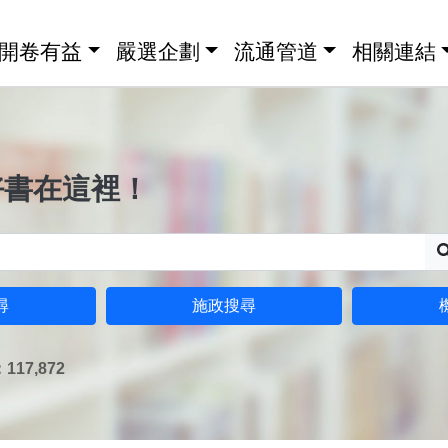
開卷有益
嚴選企劃
流通管道
相關連結
好書在這裡！
尋
施政搜尋
17,872