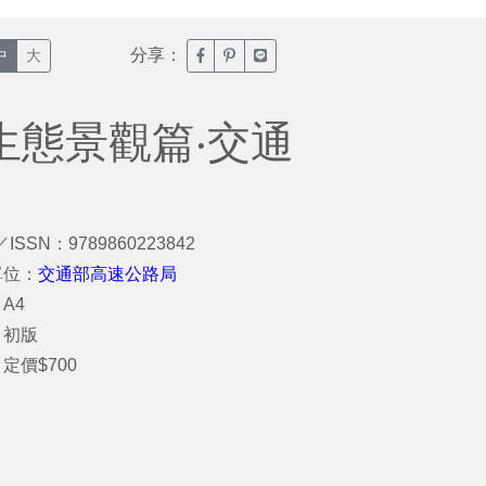
分享：
臉書分享(另開新視窗)
噗浪分享(另開新視窗)
Line分享(另開新視窗)
中
大
生態景觀篇‧交通
／ISSN：9789860223842
單位：
交通部高速公路局
A4
：初版
定價$700