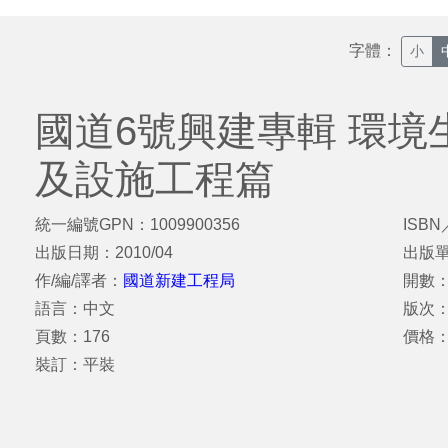
字體：
小
國道6號興建專輯 環境
及設施工程篇
統一編號GPN：1009900356
ISBN
出版日期：2010/04
出版
作/編/譯者：
國道新建工程局
開數：
語言：中文
版次
頁數：176
價格：
裝訂：平裝