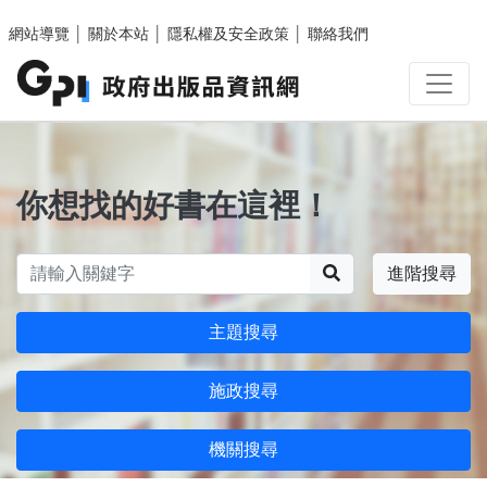
跳至主要內容區塊
網站導覽
│
關於本站
│
隱私權及安全政策
│
聯絡我們
你想找的好書在這裡！
搜尋
進階搜尋
主題搜尋
施政搜尋
機關搜尋