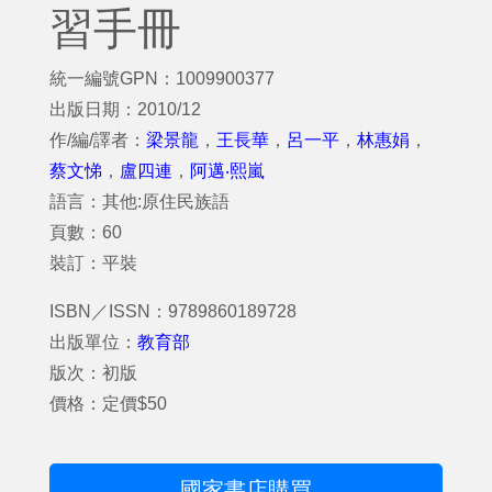
習手冊
統一編號GPN：1009900377
出版日期：2010/12
作/編/譯者：
梁景龍
，
王長華
，
呂一平
，
林惠娟
，
蔡文悌
，
盧四連
，
阿邁‧熙嵐
語言：其他:原住民族語
頁數：60
裝訂：平裝
ISBN／ISSN：9789860189728
出版單位：
教育部
版次：初版
價格：定價$50
國家書店購買