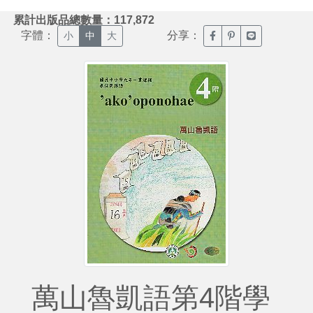
:::
累計出版品總數量：117,872
字體：
分享：
臉書分享(另開新視窗)
噗浪分享(另開新視
Line分享(另
小
中
大
萬山魯凱語第4階學