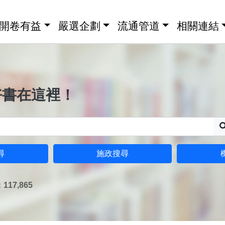
開卷有益
嚴選企劃
流通管道
相關連結
好書在這裡！
尋
施政搜尋
17,865