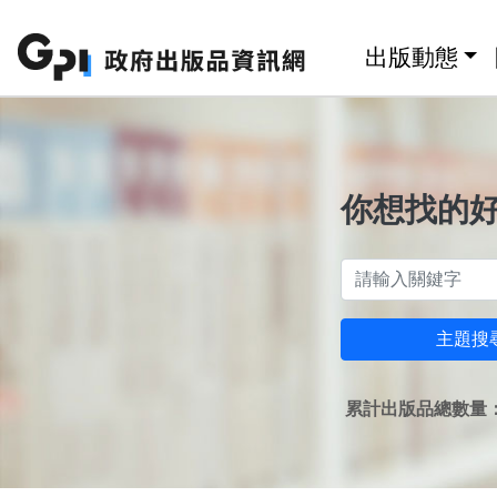
跳至主要內容區塊
:::
出版動態
你想找的
主題搜
累計出版品總數量：1