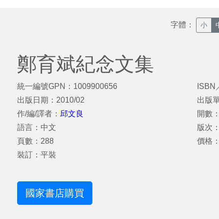
字體：
小
鄭育斌紀念文集
統一編號GPN：1009900656
ISBN
出版日期：2010/02
出版
作/編/譯者：
邱文良
開數：
語言：中文
版次
頁數：288
價格：
裝訂：平裝
國家書店購買