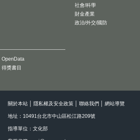
社會/科學
財金產業
政治/外交/國防
OpenData
得獎書目
關於本站
│
隱私權及安全政策
│
聯絡我們
│
網站導覽
地址：10491台北市中山區松江路209號
指導單位：文化部