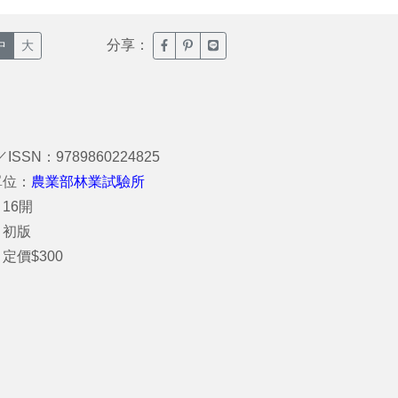
分享：
臉書分享(另開新視窗)
噗浪分享(另開新視窗)
Line分享(另開新視窗)
中
大
／ISSN：9789860224825
單位：
農業部林業試驗所
16開
：初版
定價$300