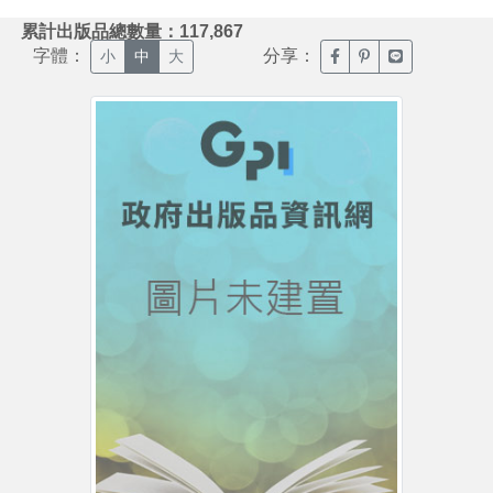
:::
累計出版品總數量：117,867
字體：
分享：
臉書分享(另開新視窗)
噗浪分享(另開新視
Line分享(另
小
中
大