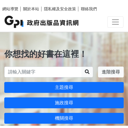
跳至主要內容區塊
網站導覽
│
關於本站
│
隱私權及安全政策
│
聯絡我們
你想找的好書在這裡！
搜尋
進階搜尋
主題搜尋
施政搜尋
機關搜尋