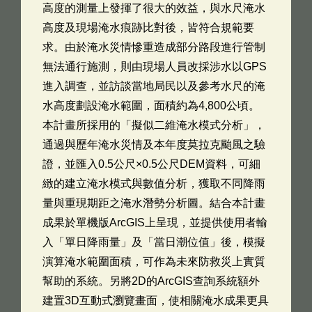
高度的測量上發揮了很大的效益，與水尺淹水
高度及現場淹水痕跡比對後，皆符合規範要
求。由於淹水災情慘重造成部分路段進行管制
無法通行施測，則由現場人員改採涉水以GPS
進入調查，並訪談當地局民以及參考水尺的淹
水高度劃設淹水範圍，面積約為4,800公頃。
本計畫所採用的「擬似二維淹水模式分析」，
通過與歷年淹水災情及本年度莫拉克颱風之驗
證，並匯入0.5公尺×0.5公尺DEM資料，可細
緻的建立淹水模式與數值分析，獲取不同降雨
量與重現期距之淹水潛勢分析圖。結合本計畫
成果於單機版ArcGIS上呈現，並提供使用者輸
入「單日降雨量」及「當日潮位值」後，模擬
演算淹水範圍面積，可作為未來防救災上實質
幫助的系統。另將2D的ArcGIS查詢系統額外
建置3D互動式瀏覽畫面，使相關淹水成果更具