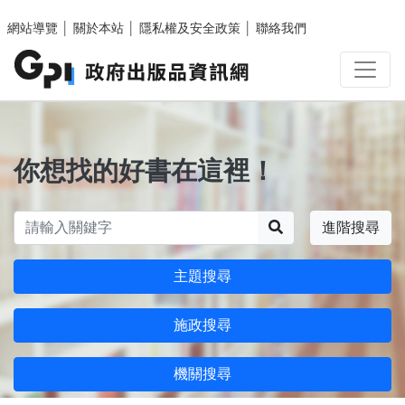
跳至主要內容區塊
網站導覽
│
關於本站
│
隱私權及安全政策
│
聯絡我們
你想找的好書在這裡！
搜尋
進階搜尋
主題搜尋
施政搜尋
機關搜尋