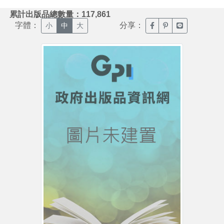
:::
累計出版品總數量：117,861
字體：
分享：
臉書分享(另開新視窗)
噗浪分享(另開新視
Line分享(另
小
中
大