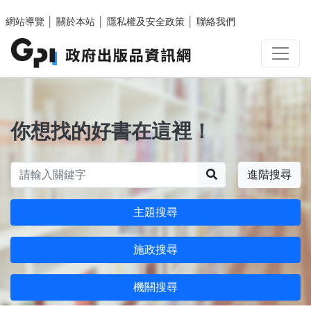
跳至主要內容區塊
網站導覽
│
關於本站
│
隱私權及安全政策
│
聯絡我們
你想找的好書在這裡！
搜尋
進階搜尋
主題搜尋
施政搜尋
機關搜尋