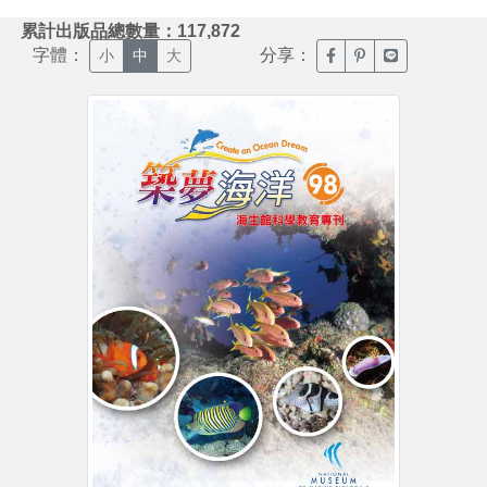
:::
累計出版品總數量：117,872
字體：
分享：
臉書分享(另開新視窗)
噗浪分享(另開新視
Line分享(另
小
中
大