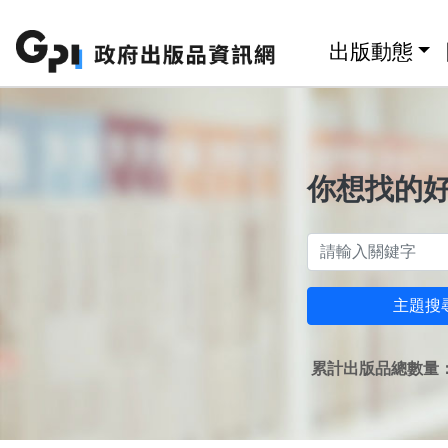
跳至主要內容區塊
:::
出版動態
你想找的
主題搜
累計出版品總數量：1