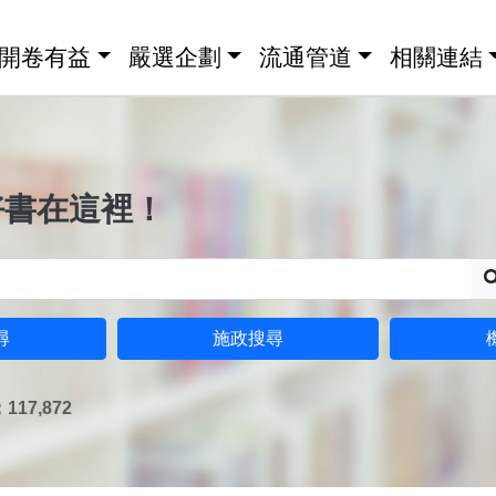
開卷有益
嚴選企劃
流通管道
相關連結
好書在這裡！
尋
施政搜尋
17,872