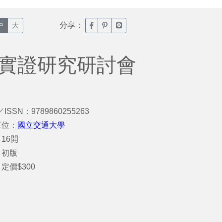
分享：
臉書分享(另開新視窗)
噗浪分享(另開新視窗)
Line分享(另開新視窗)
中
大
學實證研究研討會
／ISSN：9789860255263
單位：
國立交通大學
16開
：初版
定價$300