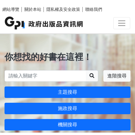
跳至主要內容區塊
網站導覽
│
關於本站
│
隱私權及安全政策
│
聯絡我們
你想找的好書在這裡！
搜尋
進階搜尋
主題搜尋
施政搜尋
機關搜尋