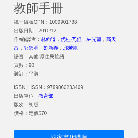
教師手冊
統一編號GPN：1009901738
出版日期：2010/12
作/編/譯者：
林約道
，
优桂‧瓦但
，
林光望
，
高天
富
，
郭錦明
，
劉新春
，
邱若龍
語言：其他:原住民族語
頁數：90
裝訂：平裝
ISBN／ISSN：9789860233469
出版單位：
教育部
版次：初版
價格：定價$70
國家書店購買