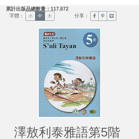
:::
累計出版品總數量：117,872
字體：
分享：
臉書分享(另開新視窗)
噗浪分享(另開新視
Line分享(另
小
中
大
澤敖利泰雅語第5階