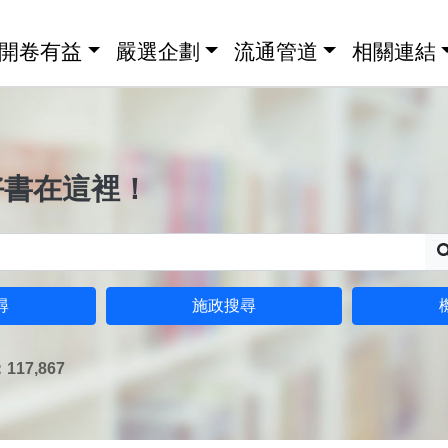
開卷有益
嚴選企劃
流通管道
相關連結
好書在這裡！
尋
施政搜尋
17,867