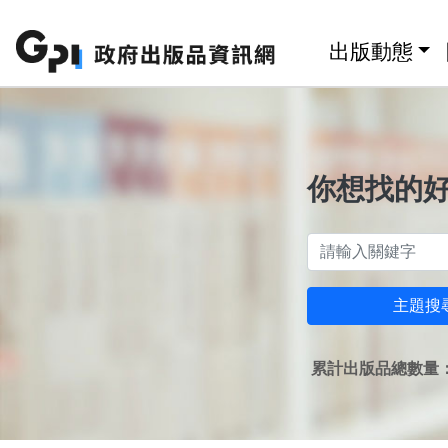
跳至主要內容區塊
:::
出版動態
你想找的
主題搜
累計出版品總數量：1