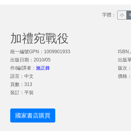
字體：
小
加禮宛戰役
統一編號GPN：1009901933
ISBN
出版日期：2010/05
出版
作/編/譯者：
施正鋒
版次
語言：中文
價格：
頁數：313
裝訂：平裝
國家書店購買