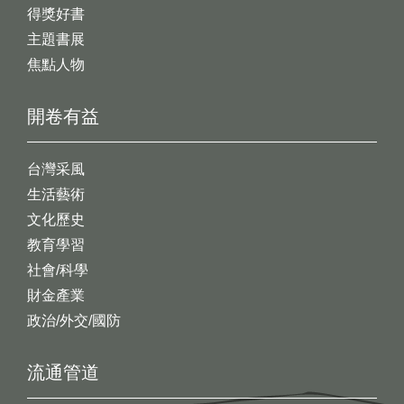
得獎好書
主題書展
焦點人物
開卷有益
台灣采風
生活藝術
文化歷史
教育學習
社會/科學
財金產業
政治/外交/國防
流通管道