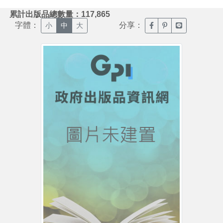
:::
累計出版品總數量：117,865
字體：
分享：
臉書分享(另開新視窗)
噗浪分享(另開新視
Line分享(另
小
中
大