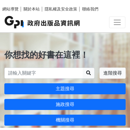
跳至主要內容區塊
網站導覽
│
關於本站
│
隱私權及安全政策
│
聯絡我們
你想找的好書在這裡！
搜尋
進階搜尋
主題搜尋
施政搜尋
機關搜尋