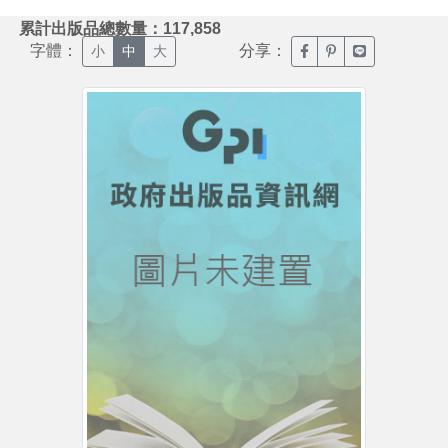
:::
累計出版品總數量：117,858
字體：
分享：
臉書分享(另開新視窗)
噗浪分享(另開新視
Line分享(另
小
中
大