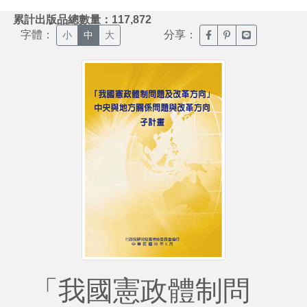
:::
累計出版品總數量：117,872
字體：
分享：
臉書分享(另開新視窗)
噗浪分享(另開新視
Line分享(另
小
中
大
「我國憲政體制問