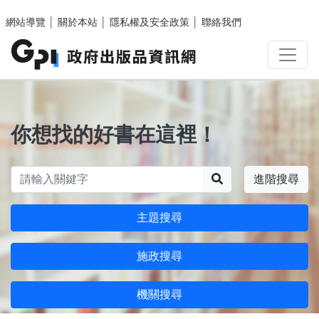
跳至主要內容區塊
網站導覽
│
關於本站
│
隱私權及安全政策
│
聯絡我們
你想找的好書在這裡！
搜尋
進階搜尋
主題搜尋
施政搜尋
機關搜尋