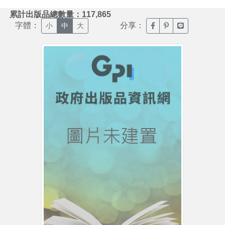
:::
累計出版品總數量：117,865
字體：
分享：
臉書分享(另開新視窗)
噗浪分享(另開新視
Line分享(另
小
中
大