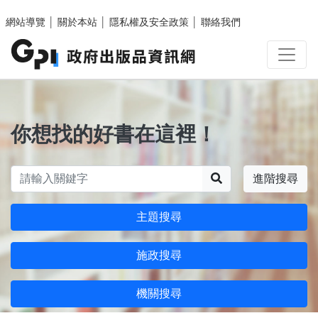
跳至主要內容區塊
網站導覽
│
關於本站
│
隱私權及安全政策
│
聯絡我們
你想找的好書在這裡！
搜尋
進階搜尋
主題搜尋
施政搜尋
機關搜尋