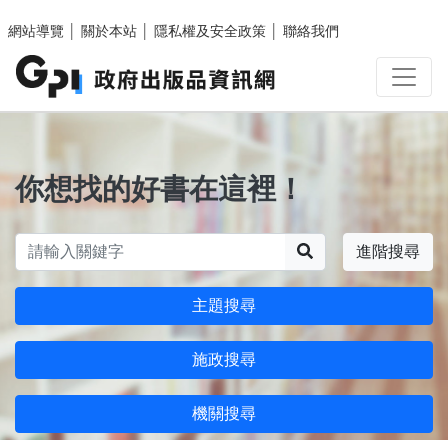
跳至主要內容區塊
網站導覽
│
關於本站
│
隱私權及安全政策
│
聯絡我們
你想找的好書在這裡！
搜尋
進階搜尋
主題搜尋
施政搜尋
機關搜尋