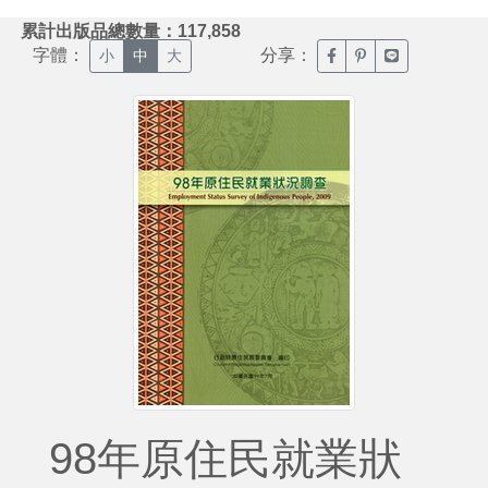
:::
累計出版品總數量：117,858
字體：
分享：
臉書分享(另開新視窗)
噗浪分享(另開新視
Line分享(另
小
中
大
98年原住民就業狀