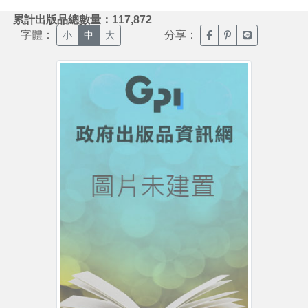
:::
累計出版品總數量：117,872
字體：
分享：
臉書分享(另開新視窗)
噗浪分享(另開新視
Line分享(另
小
中
大