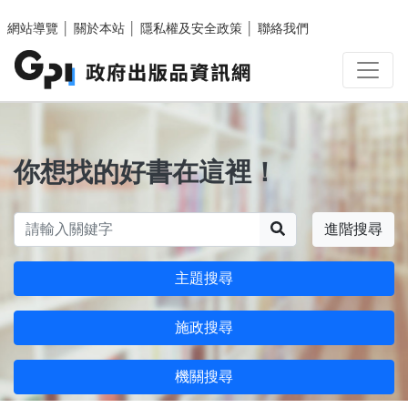
跳至主要內容區塊
網站導覽
│
關於本站
│
隱私權及安全政策
│
聯絡我們
你想找的好書在這裡！
搜尋
進階搜尋
主題搜尋
施政搜尋
機關搜尋