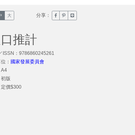
分享：
臉書分享(另開新視窗)
噗浪分享(另開新視窗)
Line分享(另開新視窗)
中
大
人口推計
／ISSN：9786860245261
單位：
國家發展委員會
A4
：初版
定價$300