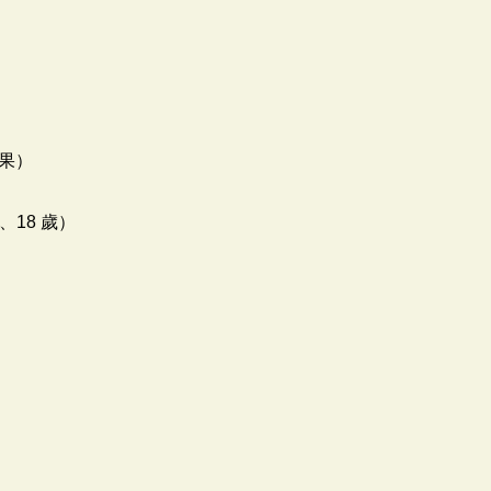
果）
、18 歲）