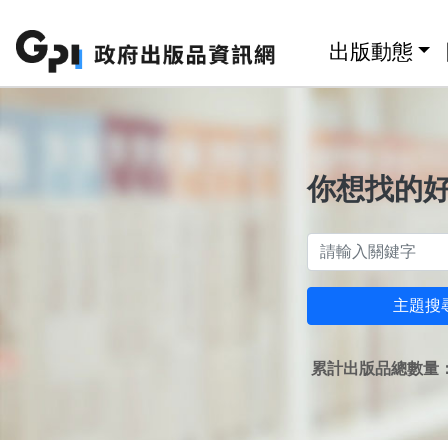
跳至主要內容區塊
:::
出版動態
你想找的
主題搜
累計出版品總數量：1