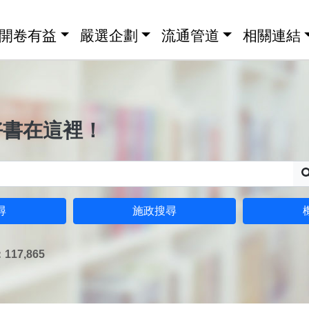
開卷有益
嚴選企劃
流通管道
相關連結
好書在這裡！
尋
施政搜尋
17,865