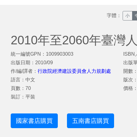
字體：
小
2010年至2060年臺灣
統一編號GPN：1009903003
ISBN
出版日期：2010/09
出版
作/編/譯者：
行政院經濟建設委員會人力規劃處
開數：
語言：中文
版次
頁數：70
價格：
裝訂：平裝
國家書店購買
五南書店購買