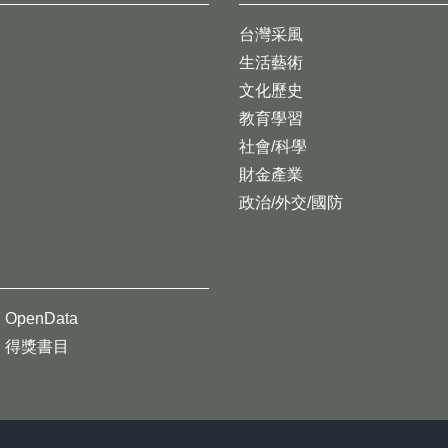
台灣采風
生活藝術
文化歷史
教育學習
社會/科學
財金產業
政治/外交/國防
OpenData
得獎書目