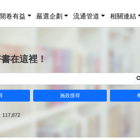
開卷有益
嚴選企劃
流通管道
相關連結
好書在這裡！
尋
施政搜尋
17,872