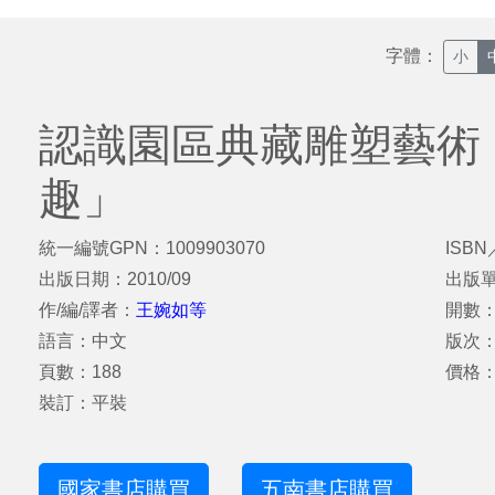
字體：
小
認識園區典藏雕塑藝術「 + 
趣」
統一編號GPN：1009903070
ISBN
出版日期：2010/09
出版
作/編/譯者：
王婉如等
開數：2
語言：中文
版次：
頁數：188
價格：
裝訂：平裝
國家書店購買
五南書店購買