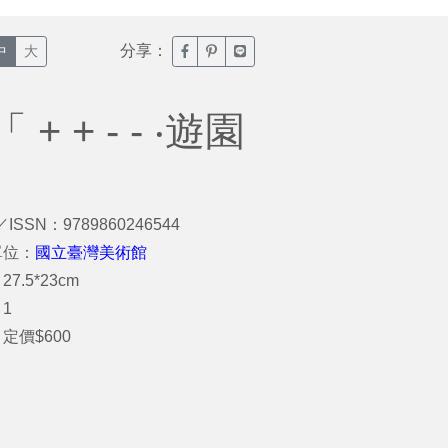
分享：
臉書分享(另開新視窗)
噗浪分享(另開新視窗)
Line分享(另開新視窗)
中
大
+ - - ‧遊園
／ISSN：9789860246544
單位：
國立臺灣美術館
7.5*23cm
1
定價$600