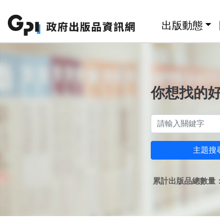
跳至主要內容區塊
:::
出版動態
你想找的
主題搜
累計出版品總數量：1