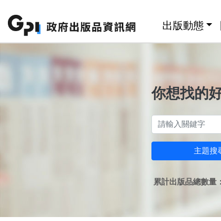
跳至主要內容區塊
:::
出版動態
你想找的
主題搜
累計出版品總數量：1