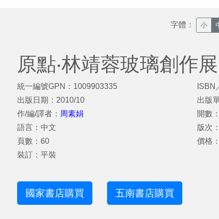
字體：
小
原點‧林靖蓉玻璃創作展
統一編號GPN：1009903335
ISBN
出版日期：2010/10
出版
作/編/譯者：
周素娟
開數：
語言：中文
版次
頁數：60
價格：
裝訂：平裝
國家書店購買
五南書店購買