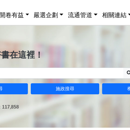
開卷有益
嚴選企劃
流通管道
相關連結
好書在這裡！
尋
施政搜尋
17,858