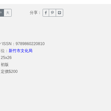
分享：
臉書分享(另開新視窗)
噗浪分享(另開新視窗)
Line分享(另開新視窗)
中
大
／ISSN：9789860220810
單位：
新竹市文化局
25x26
：初版
定價$200