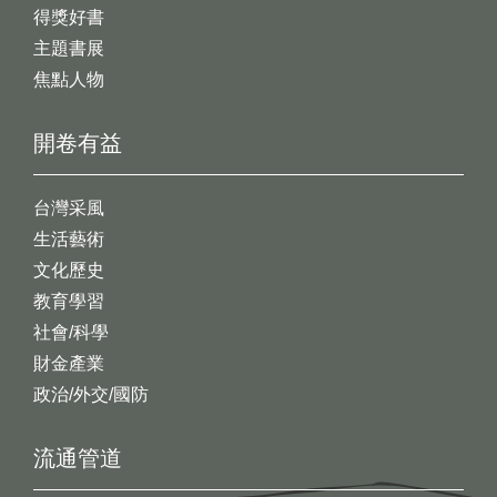
得獎好書
主題書展
焦點人物
開卷有益
台灣采風
生活藝術
文化歷史
教育學習
社會/科學
財金產業
政治/外交/國防
流通管道