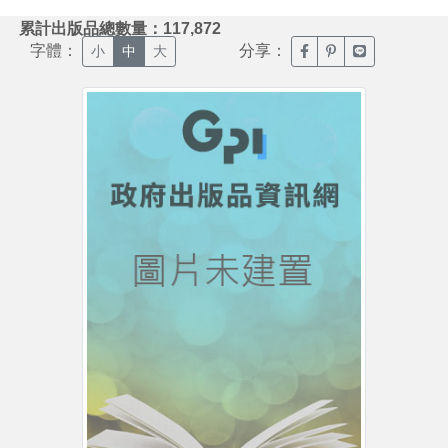
:::
累計出版品總數量：117,872
字體：
分享：
臉書分享(另開新視窗)
噗浪分享(另開新視
Line分享(另
小
中
大