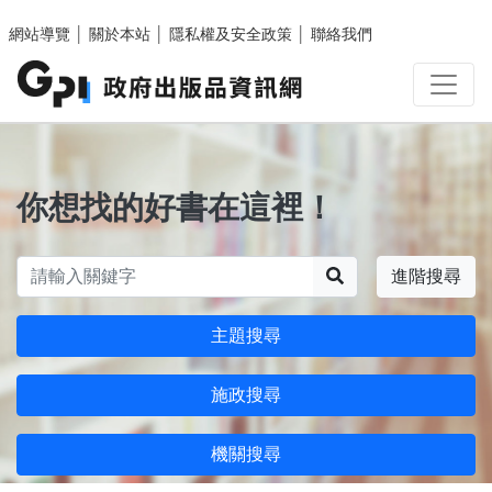
跳至主要內容區塊
網站導覽
│
關於本站
│
隱私權及安全政策
│
聯絡我們
你想找的好書在這裡！
搜尋
進階搜尋
主題搜尋
施政搜尋
機關搜尋