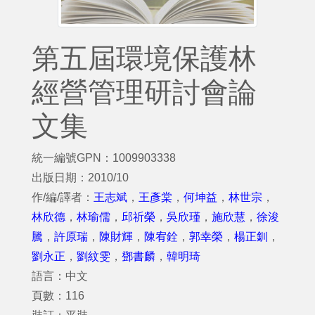
第五屆環境保護林
經營管理研討會論
文集
統一編號GPN：1009903338
出版日期：2010/10
作/編/譯者：
王志斌
，
王彥棠
，
何坤益
，
林世宗
，
林欣德
，
林瑜儒
，
邱祈榮
，
吳欣瑾
，
施欣慧
，
徐浚
騰
，
許原瑞
，
陳財輝
，
陳宥銓
，
郭幸榮
，
楊正釧
，
劉永正
，
劉紋雯
，
鄧書麟
，
韓明琦
語言：中文
頁數：116