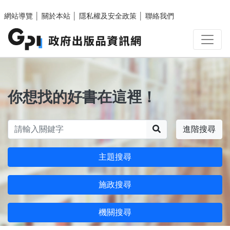
跳至主要內容區塊
網站導覽
│
關於本站
│
隱私權及安全政策
│
聯絡我們
你想找的好書在這裡！
搜尋
進階搜尋
主題搜尋
施政搜尋
機關搜尋