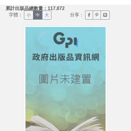
:::
累計出版品總數量：117,872
字體：
分享：
臉書分享(另開新視窗)
噗浪分享(另開新視
Line分享(另
小
中
大