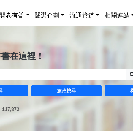
開卷有益
嚴選企劃
流通管道
相關連結
好書在這裡！
尋
施政搜尋
17,872