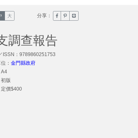
分享：
臉書分享(另開新視窗)
噗浪分享(另開新視窗)
Line分享(另開新視窗)
中
大
支調查報告
／ISSN：9789860251753
單位：
金門縣政府
A4
：初版
定價$400