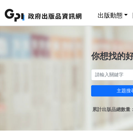
跳至主要內容區塊
:::
出版動態
你想找的
主題搜
累計出版品總數量：1