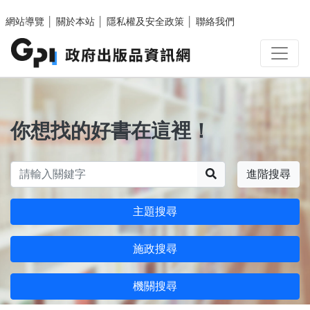
跳至主要內容區塊
網站導覽
│
關於本站
│
隱私權及安全政策
│
聯絡我們
你想找的好書在這裡！
搜尋
進階搜尋
主題搜尋
施政搜尋
機關搜尋