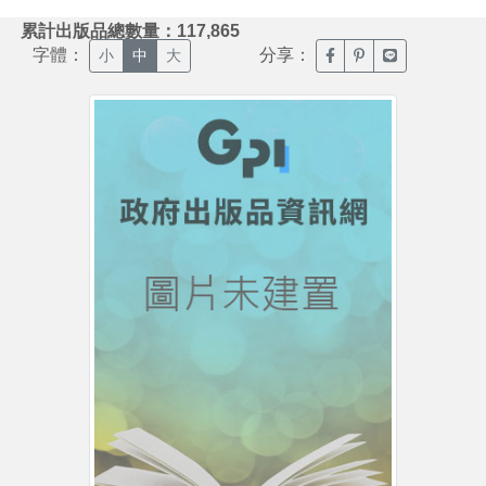
:::
累計出版品總數量：117,865
字體：
分享：
臉書分享(另開新視窗)
噗浪分享(另開新視
Line分享(另
小
中
大