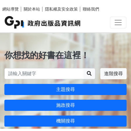
跳至主要內容區塊
網站導覽
│
關於本站
│
隱私權及安全政策
│
聯絡我們
你想找的好書在這裡！
搜尋
進階搜尋
主題搜尋
施政搜尋
機關搜尋