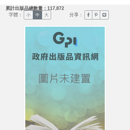
:::
累計出版品總數量：117,872
字體：
分享：
臉書分享(另開新視窗)
噗浪分享(另開新視
Line分享(另
小
中
大