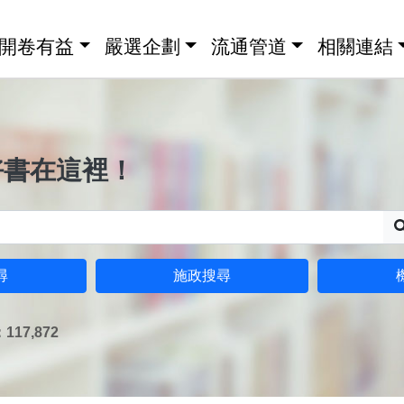
開卷有益
嚴選企劃
流通管道
相關連結
好書在這裡！
尋
施政搜尋
17,872