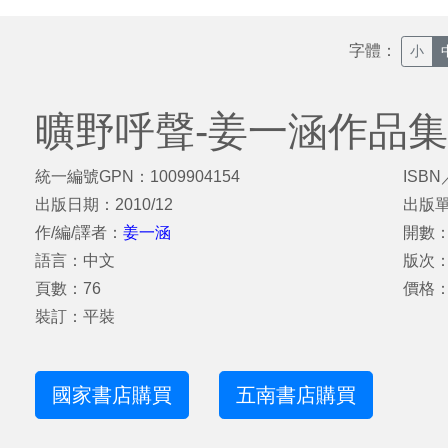
字體：
小
曠野呼聲-姜一涵作品集
統一編號GPN：1009904154
ISBN
出版日期：2010/12
出版
作/編/譯者：
姜一涵
開數：
語言：中文
版次
頁數：76
價格：
裝訂：平裝
國家書店購買
五南書店購買