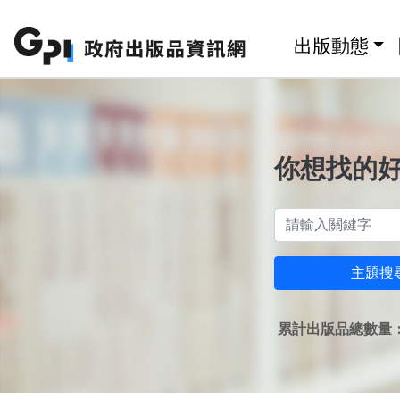
跳至主要內容區塊
:::
出版動態
你想找的
主題搜
累計出版品總數量：1