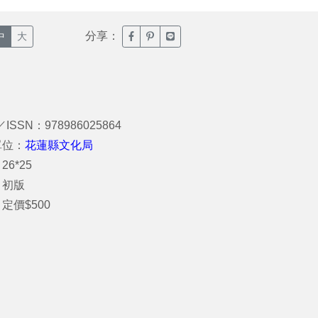
分享：
臉書分享(另開新視窗)
噗浪分享(另開新視窗)
Line分享(另開新視窗)
中
大
／ISSN：978986025864
單位：
花蓮縣文化局
26*25
：初版
定價$500