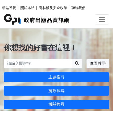
跳至主要內容區塊
網站導覽
│
關於本站
│
隱私權及安全政策
│
聯絡我們
你想找的好書在這裡！
搜尋
進階搜尋
主題搜尋
施政搜尋
機關搜尋