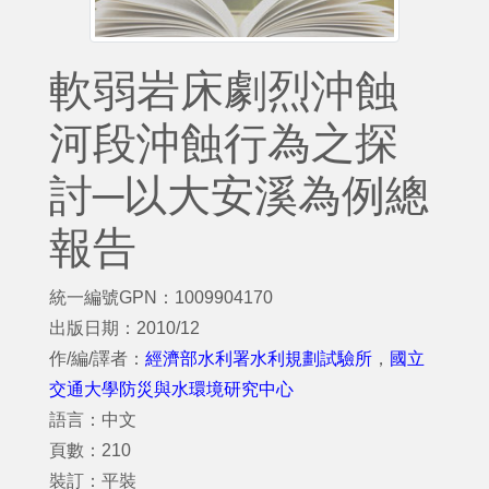
軟弱岩床劇烈沖蝕
河段沖蝕行為之探
討─以大安溪為例總
報告
統一編號GPN：1009904170
出版日期：2010/12
作/編/譯者：
經濟部水利署水利規劃試驗所
，
國立
交通大學防災與水環境研究中心
語言：中文
頁數：210
裝訂：平裝