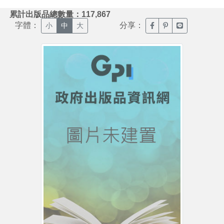
:::
累計出版品總數量：117,867
字體：
分享：
臉書分享(另開新視窗)
噗浪分享(另開新視
Line分享(另
小
中
大