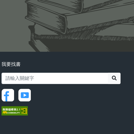
我要找書
搜尋