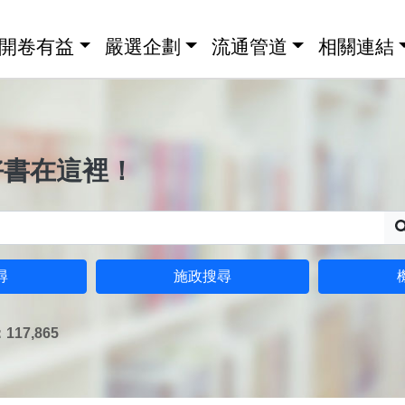
開卷有益
嚴選企劃
流通管道
相關連結
好書在這裡！
尋
施政搜尋
17,865