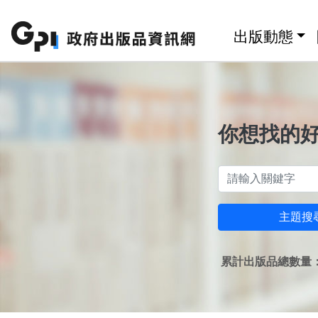
跳至主要內容區塊
:::
出版動態
你想找的
主題搜
累計出版品總數量：1