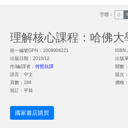
字體：
小
理解核心課程：哈佛大
統一編號GPN：1009904221
ISBN
出版日期：2010/12
出版
作/編/譯者：
何哲欣譯
開數：
語言：中文
版次
頁數：188
價格：
裝訂：平裝
國家書店購買