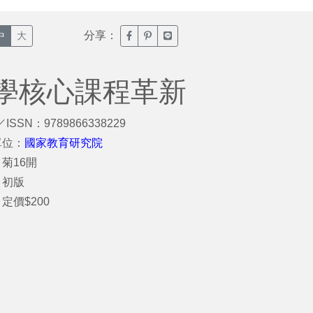
分享：
臉書分享(另開新視窗)
噗浪分享(另開新視窗)
Line分享(另開新視窗)
中
大
學核心課程革新
／ISSN：9789866338229
單位：
國家教育研究院
菊16開
：初版
定價$200