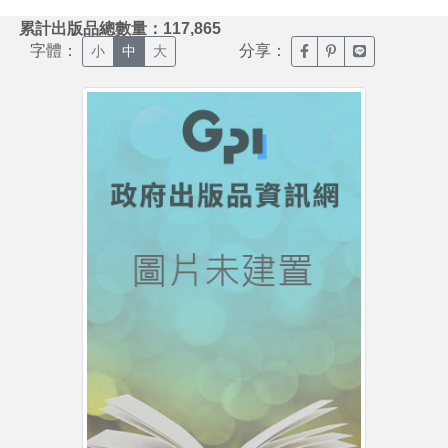
:::
累計出版品總數量：117,865
字體：
分享：
臉書分享(另開新視窗)
噗浪分享(另開新視
Line分享(另
小
中
大