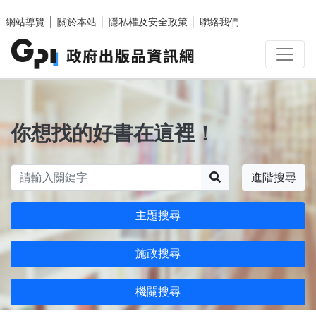
跳至主要內容區塊
網站導覽
│
關於本站
│
隱私權及安全政策
│
聯絡我們
你想找的好書在這裡！
搜尋
進階搜尋
主題搜尋
施政搜尋
機關搜尋