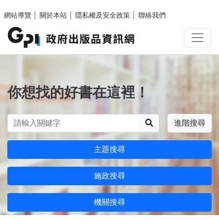
跳至主要內容區塊
網站導覽
│
關於本站
│
隱私權及安全政策
│
聯絡我們
你想找的好書在這裡！
搜尋
進階搜尋
主題搜尋
施政搜尋
機關搜尋