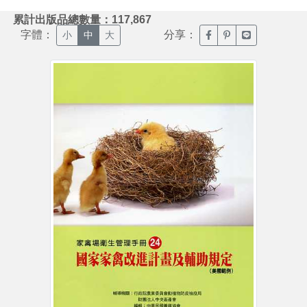
:::
累計出版品總數量：117,867
字體：
分享：
臉書分享(另開新視窗)
噗浪分享(另開新視
Line分享(另
小
中
大