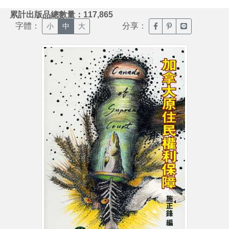
:::
累計出版品總數量：117,865
字體：
分享：
臉書分享(另開新視窗)
噗浪分享(另開新視
Line分享(另
小
中
大