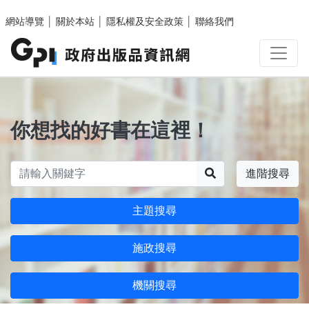
跳至主要內容區塊
網站導覽
│
關於本站
│
隱私權及安全政策
│
聯絡我們
你想找的好書在這裡！
搜尋
進階搜尋
主題搜尋
施政搜尋
機關搜尋