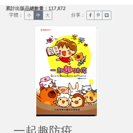
:::
累計出版品總數量：117,872
字體：
分享：
臉書分享(另開新視窗)
噗浪分享(另開新視
Line分享(另
小
中
大
一起趣防疫