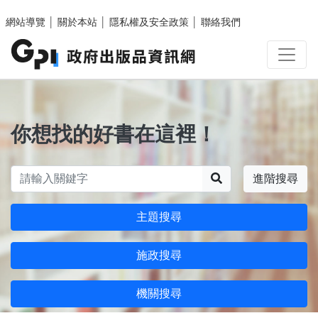
跳至主要內容區塊
網站導覽
│
關於本站
│
隱私權及安全政策
│
聯絡我們
你想找的好書在這裡！
搜尋
進階搜尋
主題搜尋
施政搜尋
機關搜尋