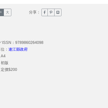
分享：
臉書分享(另開新視窗)
噗浪分享(另開新視窗)
Line分享(另開新視窗)
中
大
／ISSN：9789860264098
單位：
連江縣政府
A4
：初版
定價$200