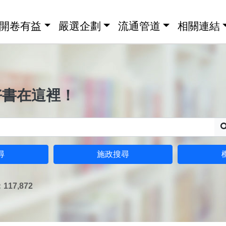
開卷有益
嚴選企劃
流通管道
相關連結
好書在這裡！
尋
施政搜尋
17,872