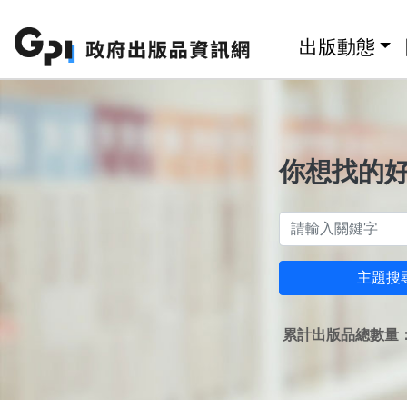
跳至主要內容區塊
:::
出版動態
你想找的
主題搜
累計出版品總數量：1