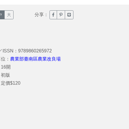
分享：
臉書分享(另開新視窗)
噗浪分享(另開新視窗)
Line分享(另開新視窗)
中
大
／ISSN：9789860265972
單位：
農業部臺南區農業改良場
16開
：初版
定價$120