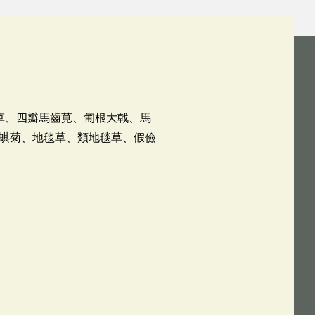
草、四瓣馬齒莧、匍根大戟、馬
蜞菊、地毯草、類地毯草、假儉