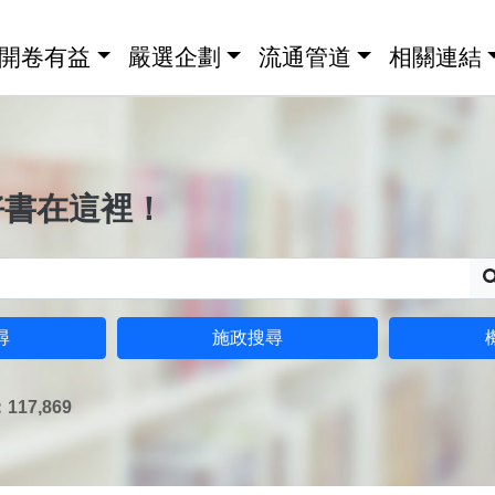
開卷有益
嚴選企劃
流通管道
相關連結
好書在這裡！
尋
施政搜尋
17,869