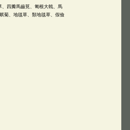
草、四瓣馬齒莧、匍根大戟、馬
蜞菊、地毯草、類地毯草、假儉