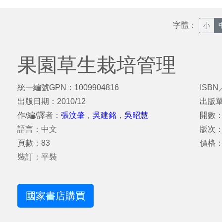
字體：
小
果園草生栽培管理
統一編號GPN：1009904816
ISBN
出版日期：2010/12
出版
作/編/譯者：
張汶肇
，
吳建銘
，
吳昭慧
開數：
語言：中文
版次
頁數：83
價格：
裝訂：平裝
國家書店購買