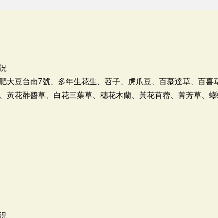
況
肥大豆台南7號、多年生花生、苕子、虎爪豆、百慕達草、百喜
、黃花酢醬草、白花三葉草、穗花木蘭、黃花苜蓿、菁芳草、蟛
況