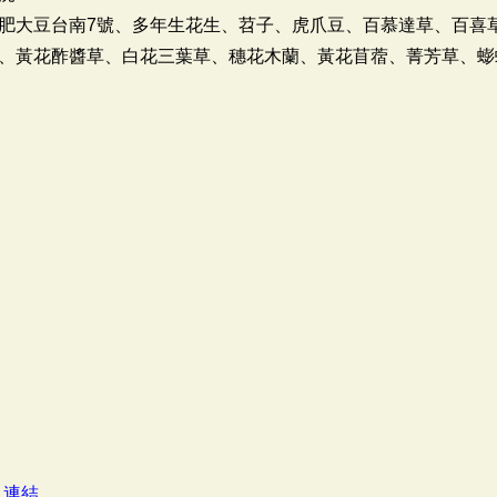
肥大豆台南7號、多年生花生、苕子、虎爪豆、百慕達草、百喜
、黃花酢醬草、白花三葉草、穗花木蘭、黃花苜蓿、菁芳草、蟛
：
連結