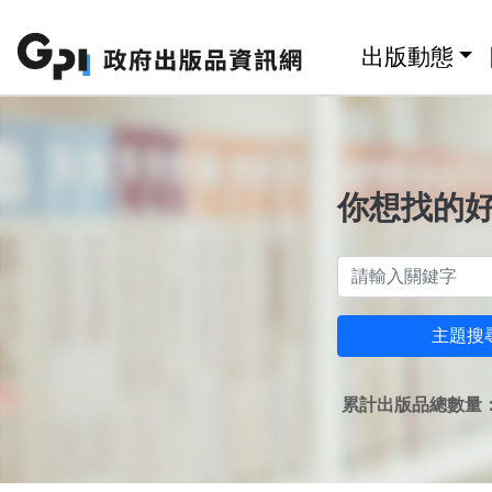
跳至主要內容區塊
:::
出版動態
你想找的
主題搜
累計出版品總數量：1