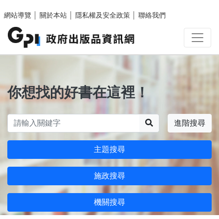
跳至主要內容區塊
網站導覽
│
關於本站
│
隱私權及安全政策
│
聯絡我們
你想找的好書在這裡！
搜尋
進階搜尋
主題搜尋
施政搜尋
機關搜尋