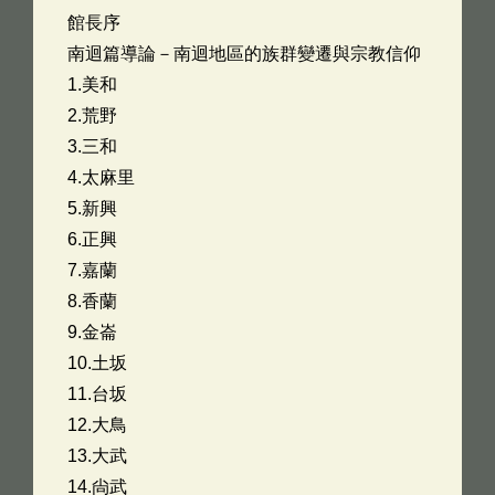
館長序
南迴篇導論－南迴地區的族群變遷與宗教信仰
1.美和
2.荒野
3.三和
4.太麻里
5.新興
6.正興
7.嘉蘭
8.香蘭
9.金崙
10.土坂
11.台坂
12.大鳥
13.大武
14.尙武