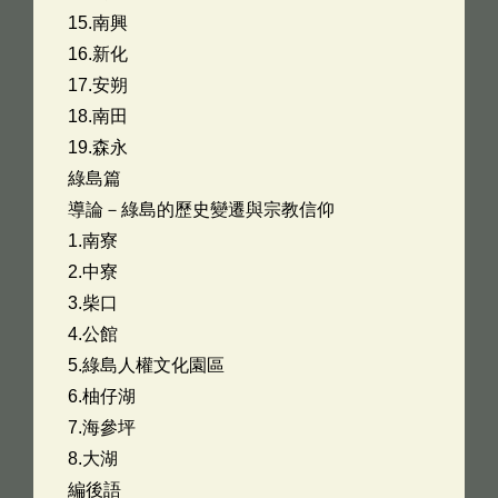
15.南興
16.新化
17.安朔
18.南田
19.森永
綠島篇
導論－綠島的歷史變遷與宗教信仰
1.南寮
2.中寮
3.柴口
4.公館
5.綠島人權文化園區
6.柚仔湖
7.海參坪
8.大湖
編後語