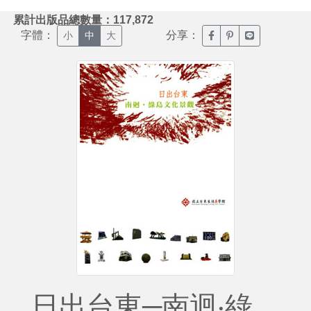
:::
累計出版品總數量：117,872
字體：
分享：
臉書分享(另開新視窗)
噗浪分享(另開新視
Line分享(另
小
中
大
日出台東─南迴‧綠