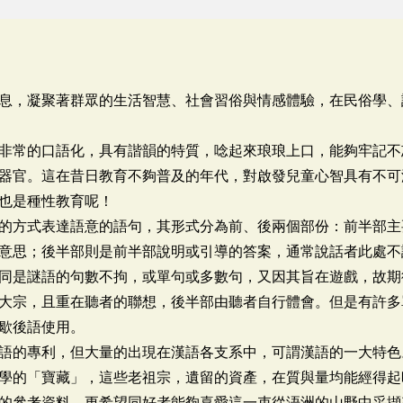
息，凝聚著群眾的生活智慧、社會習俗與情感體驗，在民俗學、
非常的口語化，具有諧韻的特質，唸起來琅琅上口，能夠牢記不
器官。這在昔日教育不夠普及的年代，對啟發兒童心智具有不可
也是種性教育呢！
的方式表達語意的語句，其形式分為前、後兩個部份：前半部主
意思；後半部則是前半部說明或引導的答案，通常說話者此處不
同是謎語的句數不拘，或單句或多數句，又因其旨在遊戲，故期
大宗，且重在聽者的聯想，後半部由聽者自行體會。但是有許多
歇後語使用。
語的專利，但大量的出現在漢語各支系中，可謂漢語的一大特色
學的「寶藏」，這些老祖宗，遺留的資產，在質與量均能經得起
的參考資料，更希望同好者能夠喜愛這一束從浯洲的山野中采擷