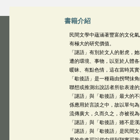
書籍介紹
民間文學中蘊涵著豐富的文化氣
有極大的研究價值。
「謎語」有別於文人的射虎，她
遭的環境、事物，以至於人體各
暖昧、有點色情，這在當時其實
「歇後語」是一種藉由拐彎抺角
聯想或推測出說話者所欲表達的
「謎語」與「歇後語」最大的不
係應用於言談之中，故以單句為
流傳廣大，久而久之，亦被視為
「謎語」與「歇後語」雖不是漢
「謎語」與「歇後語」是民間文
界的先進可以從中得到翔實可靠