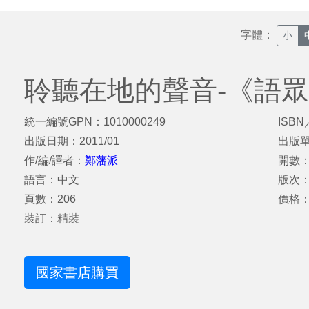
字體：
小
聆聽在地的聲音-《語
統一編號GPN：1010000249
ISBN
出版日期：2011/01
出版
作/編/譯者：
鄭藩派
開數：2
語言：中文
版次
頁數：206
價格：
裝訂：精裝
國家書店購買