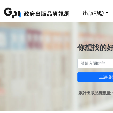
跳至主要內容區塊
:::
出版動態
你想找的
主題搜
累計出版品總數量：1