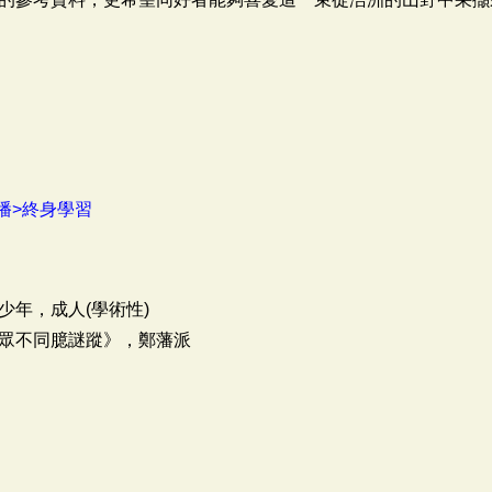
播>終身學習
少年，成人(學術性)
眾不同臆謎蹤》，鄭藩派