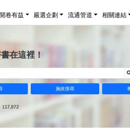
開卷有益
嚴選企劃
流通管道
相關連結
好書在這裡！
尋
施政搜尋
17,872