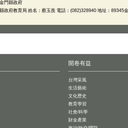
金門縣政府
教育局 姓名：蔡玉羨 電話：(082)328940 地址：8934
開卷有益
台灣采風
生活藝術
文化歷史
教育學習
社會/科學
財金產業
政治/外交/國防