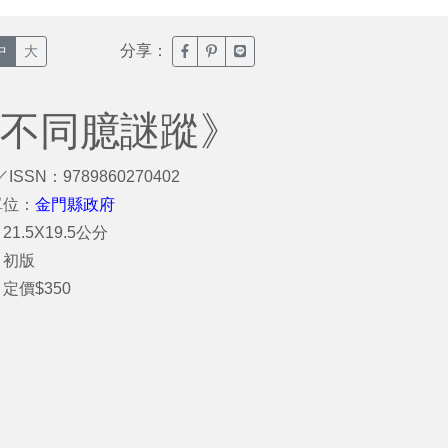
分享：
臉書分享(另開新視窗)
噗浪分享(另開新視窗)
Line分享(另開新視窗)
中
大
眾不同臆謎蹤》
／ISSN：9789860270402
單位：
金門縣政府
1.5X19.5公分
：初版
定價$350