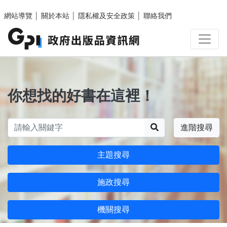
跳至主要內容區塊
網站導覽
│
關於本站
│
隱私權及安全政策
│
聯絡我們
你想找的好書在這裡！
搜尋
進階搜尋
主題搜尋
施政搜尋
機關搜尋