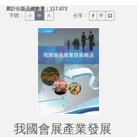
:::
累計出版品總數量：117,872
字體：
分享：
臉書分享(另開新視窗)
噗浪分享(另開新視
Line分享(另
小
中
大
我國會展產業發展