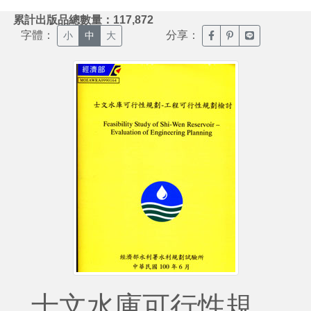
:::
累計出版品總數量：117,872
字體：
分享：
臉書分享(另開新視窗)
噗浪分享(另開新視
Line分享(另
小
中
大
士文水庫可行性規