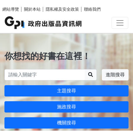
跳至主要內容區塊
網站導覽
│
關於本站
│
隱私權及安全政策
│
聯絡我們
你想找的好書在這裡！
搜尋
進階搜尋
主題搜尋
施政搜尋
機關搜尋