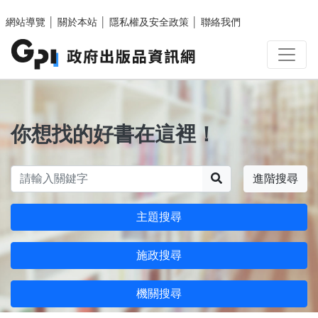
跳至主要內容區塊
網站導覽
│
關於本站
│
隱私權及安全政策
│
聯絡我們
你想找的好書在這裡！
搜尋
進階搜尋
主題搜尋
施政搜尋
機關搜尋