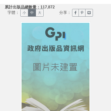
:::
累計出版品總數量：117,872
字體：
分享：
臉書分享(另開新視窗)
噗浪分享(另開新視
Line分享(另
小
中
大