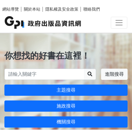
跳至主要內容區塊
網站導覽
│
關於本站
│
隱私權及安全政策
│
聯絡我們
你想找的好書在這裡！
搜尋
進階搜尋
主題搜尋
施政搜尋
機關搜尋