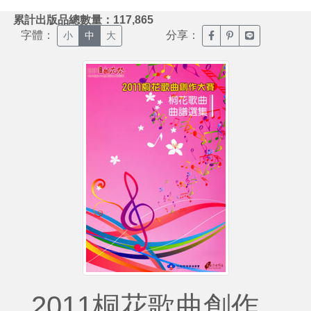
:::
累計出版品總數量：117,865
字體：
分享：
臉書分享(另開新視窗)
噗浪分享(另開新視
Line分享(另
小
中
大
2011桐花歌曲創作