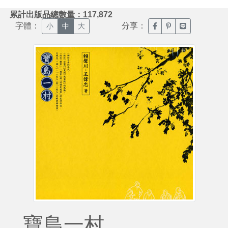
:::
累計出版品總數量：117,872
字體：
分享：
臉書分享(另開新視窗)
噗浪分享(另開新視
Line分享(另
小
中
大
寶島一村