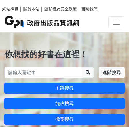
跳至主要內容區塊
網站導覽
│
關於本站
│
隱私權及安全政策
│
聯絡我們
你想找的好書在這裡！
搜尋
進階搜尋
主題搜尋
施政搜尋
機關搜尋