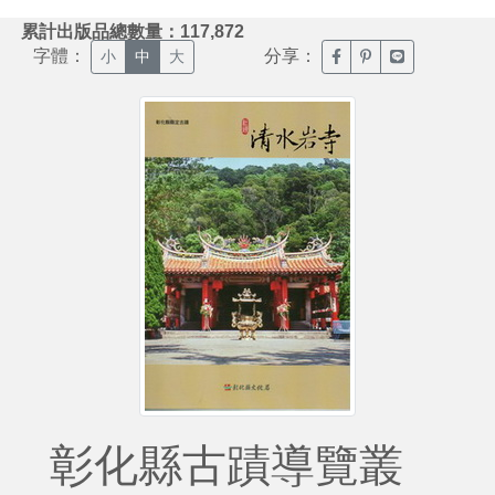
:::
累計出版品總數量：117,872
字體：
分享：
臉書分享(另開新視窗)
噗浪分享(另開新視
Line分享(另
小
中
大
彰化縣古蹟導覽叢