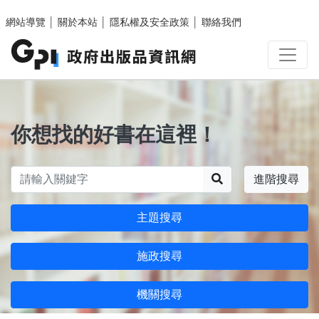
跳至主要內容區塊
網站導覽
│
關於本站
│
隱私權及安全政策
│
聯絡我們
你想找的好書在這裡！
搜尋
進階搜尋
主題搜尋
施政搜尋
機關搜尋