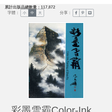
:::
累計出版品總數量：117,872
字體：
分享：
臉書分享(另開新視窗)
噗浪分享(另開新視
Line分享(另
小
中
大
彩墨雪霸Color-Ink