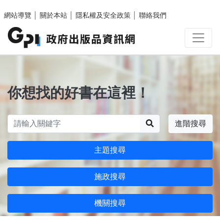
跳至主要內容區塊
網站導覽
│
關於本站
│
隱私權及安全政策
│
聯絡我們
你想找的好書在這裡！
搜尋
進階搜尋
主題搜尋
施政搜尋
機關搜尋